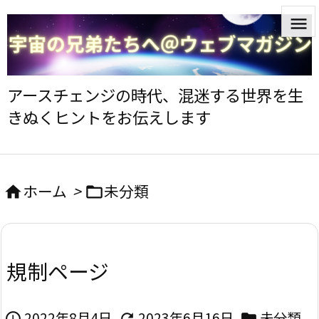


メニ
アースチェンジの時代、混迷する世界を生

きぬくヒントをお伝えします
サイ

前へ
ホーム
>
未分類



次へ

規制ページ
検索
2022年8月4日
2023年6月16日
未分類


